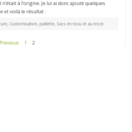
 n’était à l’origine. Je lui ai donc ajouté quelques
pour
une
et voilà le résultat :
jeune
fille
ture
,
Customisation
,
paillette
,
Sacs en tissu et au tricot
 Previous
1
2