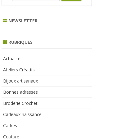
e
a
r
NEWSLETTER
c
h
RUBRIQUES
Actualité
Ateliers Créatifs
Bijoux artisanaux
Bonnes adresses
Broderie Crochet
Cadeaux naissance
Cadres
Couture