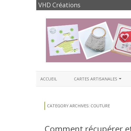
VHD Créations
ACCUEIL
CARTES ARTISANALES
CARTES NAISSANCE
CARTES ANNIVERSAIRES
CATEGORY ARCHIVES:
COUTURE
CARTES FÊTES ET FAMILLE
Comment récupérer et 
CARTES AMOUR