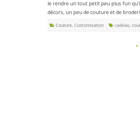
le rendre un tout petit peu plus fun qu’il
décors, un peu de couture et de broderie 
Couture
,
Customisation
cadeau
,
cou
Pagination
«
des
publications