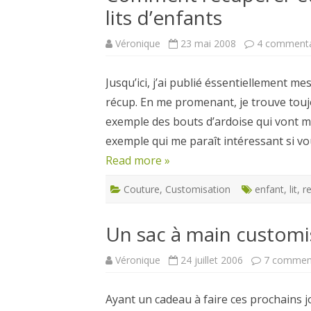
lits d’enfants
CARTES NOËL ET VOEUX
Véronique
23 mai 2008
4 commenta
Jusqu’ici, j’ai publié éssentiellement me
récup. En me promenant, je trouve touj
exemple des bouts d’ardoise qui vont me
exemple qui me paraît intéressant si vo
Read more »
Couture
,
Customisation
enfant
,
lit
,
r
Un sac à main customis
Véronique
24 juillet 2006
7 commen
Ayant un cadeau à faire ces prochains jo