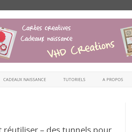
Skip
to
CADEAUX NAISSANCE
TUTORIELS
A PROPOS
content
réutiliser – des tunnels pour