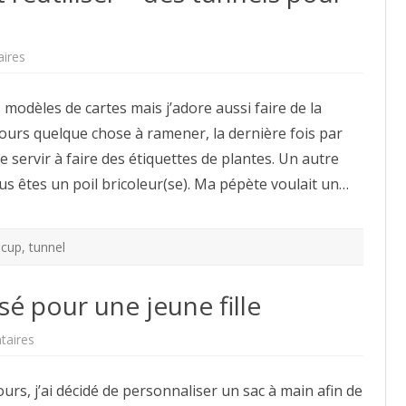
sur
ires
Comment
récupérer
et
s modèles de cartes mais j’adore aussi faire de la
réutiliser
–
ours quelque chose à ramener, la dernière fois par
des
tunnels
 servir à faire des étiquettes de plantes. Un autre
pour
lits
us êtes un poil bricoleur(se). Ma pépète voulait un…
d’enfants
ecup
,
tunnel
é pour une jeune fille
sur
taires
Un
sac
à
urs, j’ai décidé de personnaliser un sac à main afin de
main
customisé